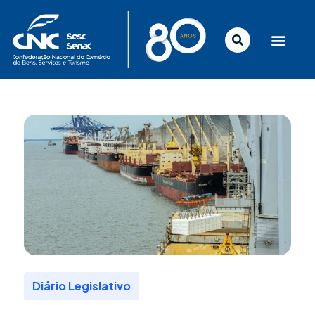
Ir
para
o
conteúdo
Diário Legislativo