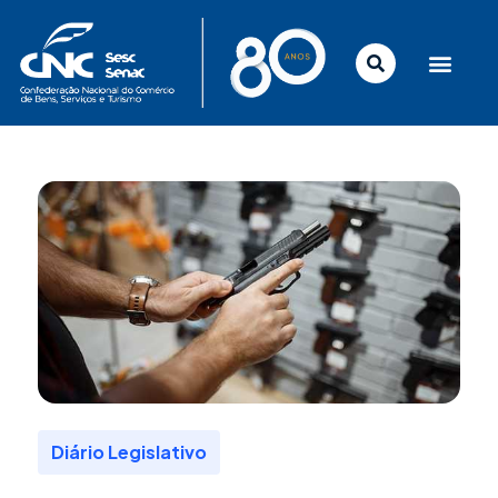
Ir
para
o
conteúdo
Diário Legislativo