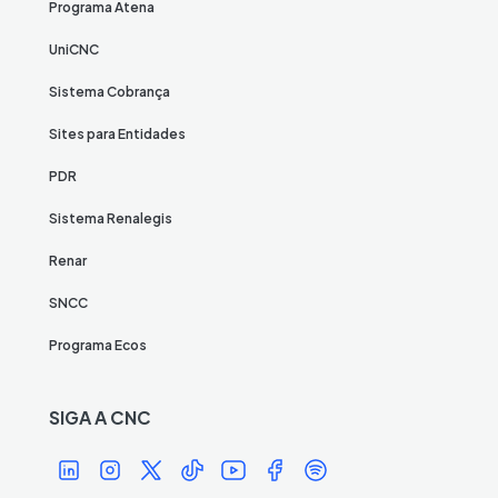
Programa Atena
UniCNC
Sistema Cobrança
Sites para Entidades
PDR
Sistema Renalegis
Renar
SNCC
Programa Ecos
SIGA A CNC
Í
Í
Í
Í
Í
Í
Í
c
c
c
c
c
c
c