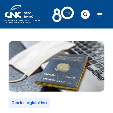
Ir
para
o
conteúdo
Diário Legislativo