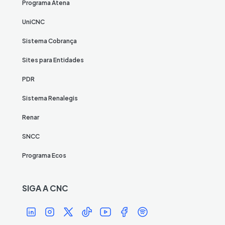
Programa Atena
UniCNC
Sistema Cobrança
Sites para Entidades
PDR
Sistema Renalegis
Renar
SNCC
Programa Ecos
SIGA A CNC
Í
Í
Í
Í
Í
Í
Í
c
c
c
c
c
c
c