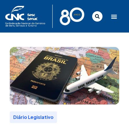
Ir
para
o
conteúdo
Diário Legislativo