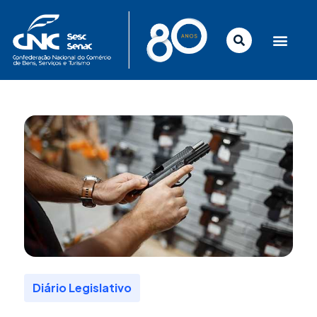
Ir
para
o
conteúdo
Diário Legislativo