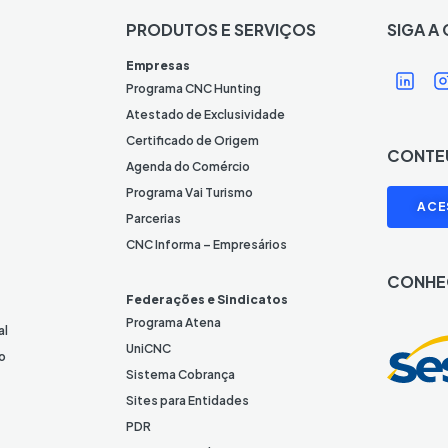
PRODUTOS E SERVIÇOS
SIGA A
Í
Í
Empresas
c
Programa CNC Hunting
o
Atestado de Exclusividade
n
Certificado de Origem
CONTE
e
Agenda do Comércio
L
I
Programa Vai Turismo
ACE
i
Parcerias
n
CNC Informa – Empresários
k
CONHE
e
Federações e Sindicatos
d
Programa Atena
al
I
UniCNC
o
n
Sistema Cobrança
Sites para Entidades
PDR