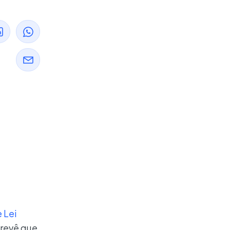
 Lei
prevê que