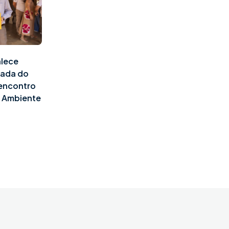
alece
pada do
 encontro
o Ambiente