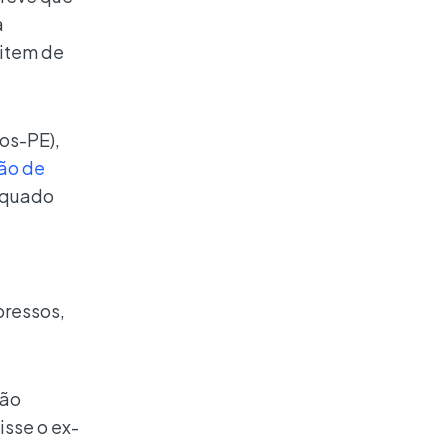
a
sitem de
os-PE),
ão de
dequado
pressos,
rão
isse o ex-