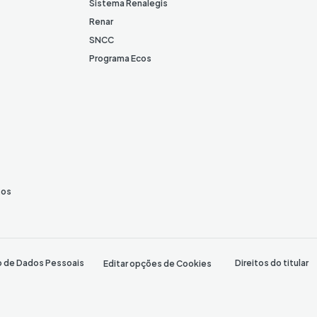
Sistema Renalegis
Renar
SNCC
Programa Ecos
tos
o de Dados Pessoais
Direitos do titular
Editar opções de Cookies