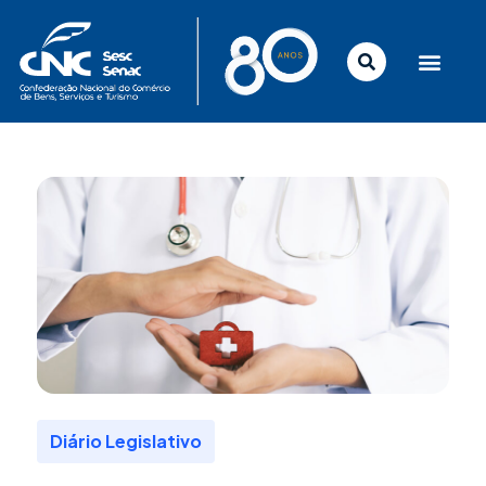
Ir
para
o
conteúdo
Diário Legislativo