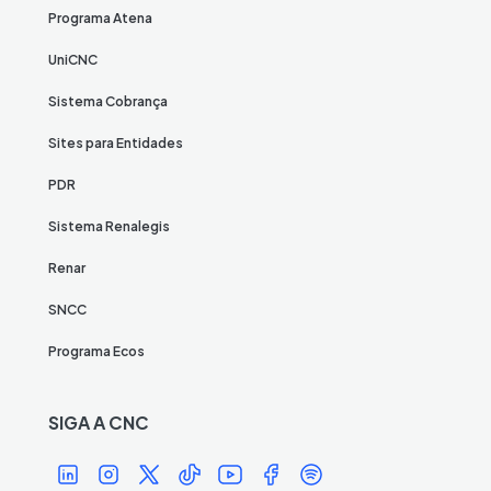
Programa Atena
UniCNC
Sistema Cobrança
Sites para Entidades
PDR
Sistema Renalegis
Renar
SNCC
Programa Ecos
SIGA A CNC
Í
Í
Í
Í
Í
Í
Í