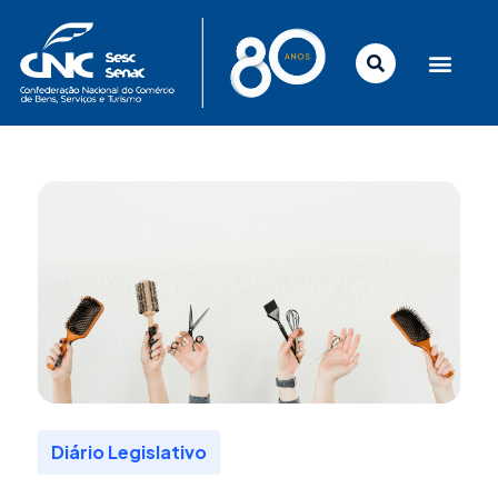
Ir
para
o
conteúdo
Diário Legislativo