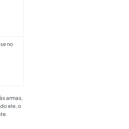
ase no
 às armas,
do ele, o
te.