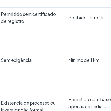
Permitido sem certificado
Proibido sem CR
de registro
Sem exigência
Mínimo de 1 km
Permitida com base
Existência de processo ou
apenas em indícios 
investigação formal