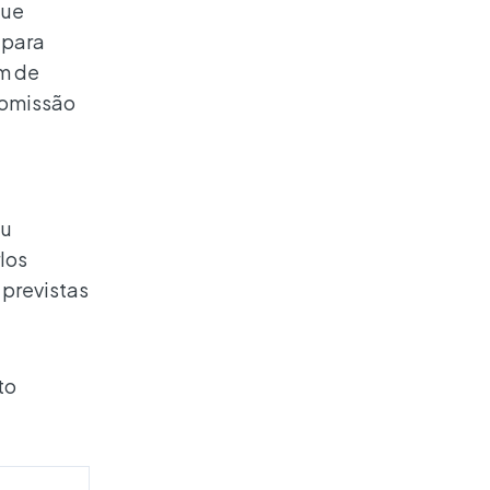
que
 para
ém de
Comissão
iu
rlos
 previstas
to