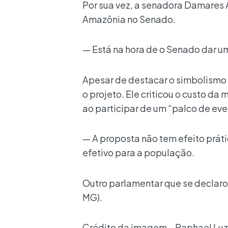
Por sua vez, a senadora Damares 
Amazônia no Senado.
— Está na hora de o Senado dar u
Apesar de destacar o simbolismo 
o projeto. Ele criticou o custo d
ao participar de um “palco de eve
— A proposta não tem efeito prát
efetivo para a população.
Outro parlamentar que se declarou
MG).
Crédito da imagem _ Raphael Luz 