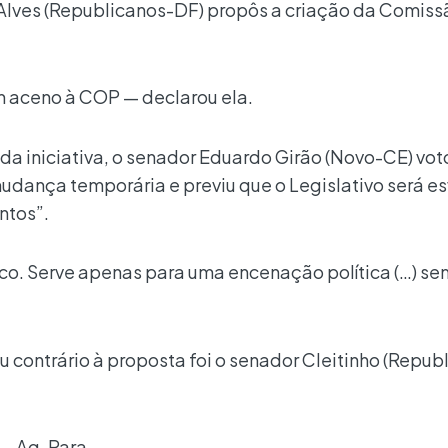
Alves (Republicanos-DF) propôs a criação da Comiss
m aceno à COP — declarou ela.
da iniciativa, o senador Eduardo Girão (Novo-CE) vot
a mudança temporária e previu que o Legislativo será e
ntos”.
ico. Serve apenas para uma encenação política (…) se
 contrário à proposta foi o senador Cleitinho (Repub
_ Ag. Para.