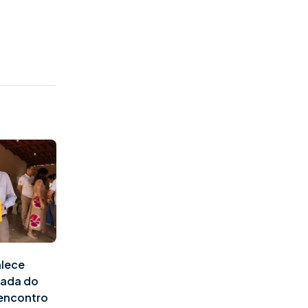
alece
pada do
 encontro