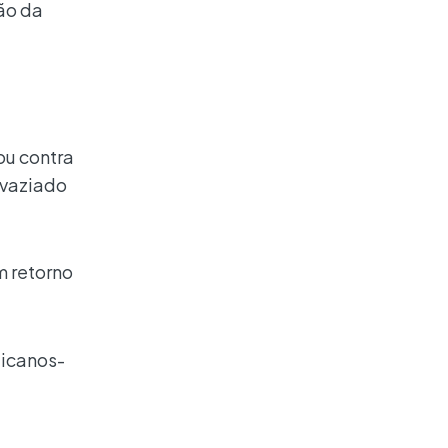
ão da
ou contra
svaziado
m retorno
licanos-