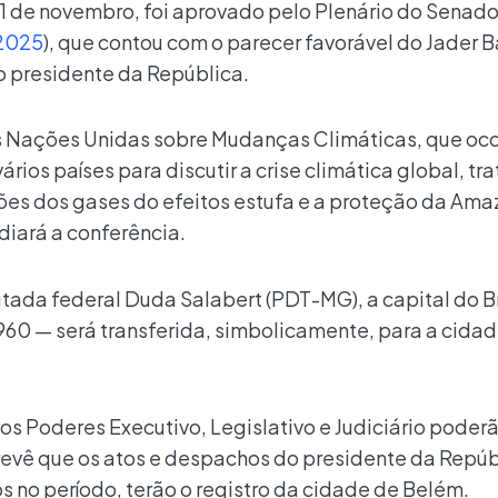
21 de novembro, foi aprovado pelo Plenário do Senad
2025
), que contou com o parecer favorável do Jader 
o presidente da República.
s Nações Unidas sobre Mudanças Climáticas, que oc
ários países para discutir a crise climática global, tr
es dos gases do efeitos estufa e a proteção da Ama
ediará a conferência.
tada federal Duda Salabert (PDT-MG), a capital do B
960 — será transferida, simbolicamente, para a cida
 os Poderes Executivo, Legislativo e Judiciário poder
evê que os atos e despachos do presidente da Repúb
s no período, terão o registro da cidade de Belém.