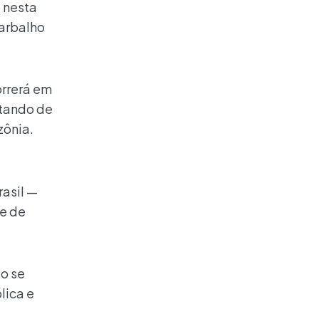
o nesta
Barbalho
orrerá em
atando de
zônia.
rasil —
de de
ão se
lica e