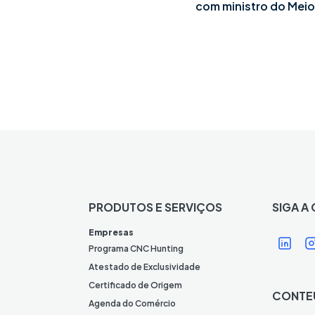
com ministro do Mei
PRODUTOS E SERVIÇOS
SIGA A
Í
Í
Empresas
c
Programa CNC Hunting
o
Atestado de Exclusividade
n
Certificado de Origem
CONTE
e
Agenda do Comércio