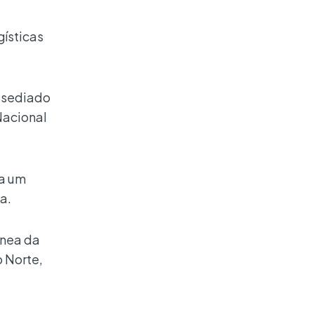
gísticas
l sediado
Nacional
ra um
a.
ânea da
o Norte,