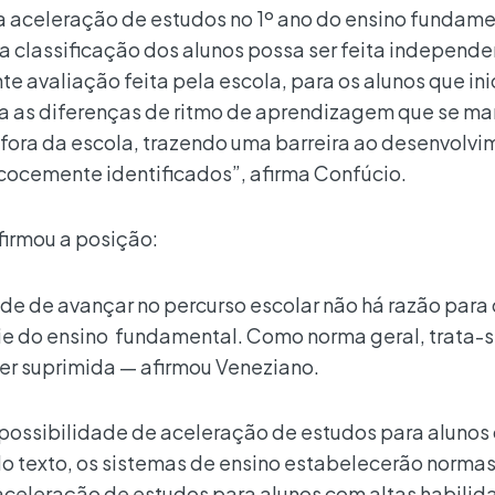
a aceleração de estudos no 1º ano do ensino fundame
e a classificação dos alunos possa ser feita indepen
te avaliação feita pela escola, para os alunos que in
a as diferenças de ritmo de aprendizagem que se m
 fora da escola, trazendo uma barreira ao desenvolv
cocemente identificados”, afirma Confúcio.
firmou a posição:
e de avançar no percurso escolar não há razão para 
érie do ensino fundamental. Como norma geral, trata-
er suprimida — afirmou Veneziano.
 possibilidade de aceleração de estudos para alunos
o texto, os sistemas de ensino estabelecerão normas
celeração de estudos para alunos com altas habilid