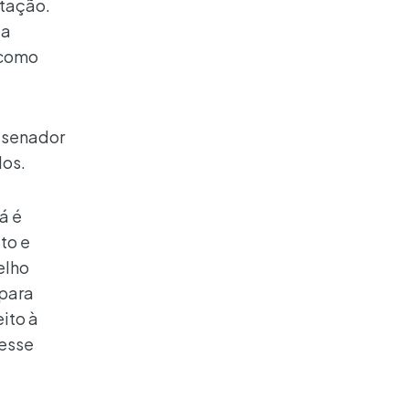
otação.
 a
 como
 senador
dos.
á é
to e
elho
 para
ito à
 esse