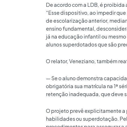
De acordo com a LDB, é proibida 
“Esse dispositivo, ao impedir qu
de escolarização anterior, median
ensino fundamental, desconsider
já na educação infantil ou mesmo
alunos superdotados que são pre
O relator, Veneziano, também rea
— Se o aluno demonstra capacidad
obrigatória sua matrícula na 1ª s
retenção inadequada, que deve s
O projeto prevê explicitamente a
habilidades ou superdotação. Pel
procedimentos para assegurar a a