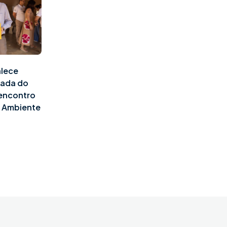
alece
pada do
 encontro
o Ambiente