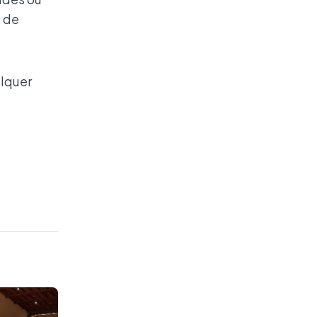
 de
alquer