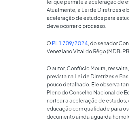
lei que permite a aceleração de 
Atualmente, a Lei de Diretrizes e
aceleração de estudos para estud
deve ocorrer o processo.
O
PL 1.709/2024
, do senador Co
Veneziano Vital do Rêgo (MDB-PB
O autor, Confúcio Moura, ressalta,
prevista na Lei de Diretrizes e B
pouco detalhado. Ele observa ta
Pleno do Conselho Nacional de E
nortear a aceleração de estudos, 
educação com qualidade para os 
documento ainda aguarda homolo