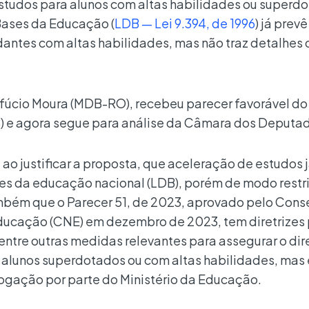
estudos para alunos com altas habilidades ou superd
 Bases da Educação (
LDB — Lei 9.394, de 1996
) já prevê
antes com altas habilidades, mas não traz detalhes
nfúcio Moura (MDB-RO), recebeu parecer favorável do
) e agora segue para análise da Câmara dos Deputa
 ao justificar a proposta, que aceleração de estudos j
ases da educação nacional (LDB), porém de modo restri
mbém que o Parecer 51, de 2023, aprovado pelo Cons
ducação (CNE) em dezembro de 2023, tem diretrizes
entre outras medidas relevantes para assegurar o dire
alunos superdotados ou com altas habilidades, mas
gação por parte do Ministério da Educação.