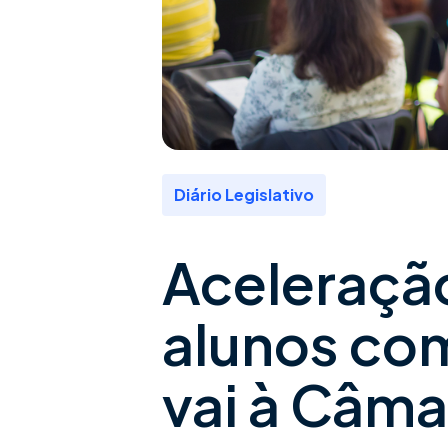
Diário Legislativo
Aceleraçã
alunos com
vai à Câma