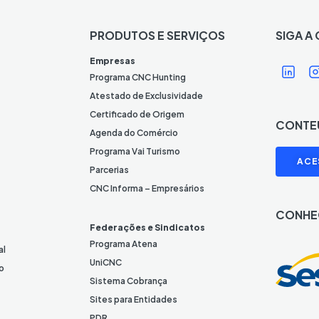
PRODUTOS E SERVIÇOS
SIGA A
Í
Í
Empresas
c
Programa CNC Hunting
o
Atestado de Exclusividade
n
Certificado de Origem
CONTE
e
Agenda do Comércio
L
I
Programa Vai Turismo
ACE
i
Parcerias
n
CNC Informa – Empresários
k
CONHE
e
Federações e Sindicatos
d
Programa Atena
al
I
UniCNC
o
n
Sistema Cobrança
Sites para Entidades
PDR