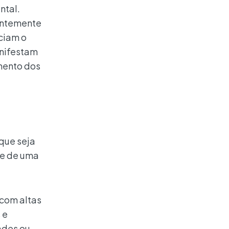
ntal.
dentemente
iciam o
anifestam
imento dos
que seja
se de uma
 com altas
 e
ades ou