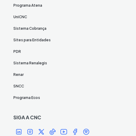
Programa Atena
UniCNC
Sistema Cobrança
Sites para Entidades
PDR
Sistema Renalegis
Renar
SNCC
Programa Ecos
SIGA A CNC
Í
Í
Í
Í
Í
Í
Í