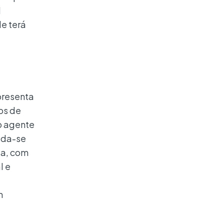
l
le terá
presenta
os de
o agente
ida-se
la, com
l e
a
m