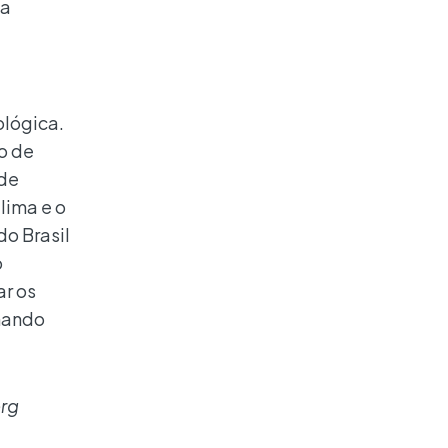
 a
a
ológica.
o de
 de
lima e o
do Brasil
o
ar os
nando
rg