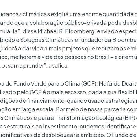
mudanças climáticas exigirá uma enorme quantidade 
rovando que a colaboração público-privada pode des
mulá-la”, disse Michael R. Bloomberg, enviado especi
bição e Soluções Climáticas e fundador da
Bloombe
judará a dar vida a mais projetos que reduzam as em
o, melhorem a vida das pessoas no Brasil – e criem 
possam aprender”, avaliou.
va do Fundo Verde para o Clima (GCF), Mafalda Duar
lizado pelo GCF é o mais escasso, dada a sua flexibi
ndições de financiamento, quando usado estrategic
ação em larga escala. Por meio de nossa parceria co
s Climáticos e para a Transformação Ecológica (BIP) 
s estruturais ao investimento, pudemos identificar e
ignificativas de desbloquear a ambição. O Fundo de