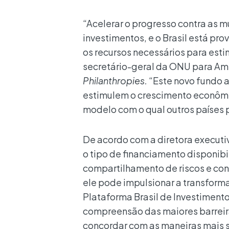
“Acelerar o progresso contra as 
investimentos, e o Brasil está p
os recursos necessários para esti
secretário-geral da ONU para Am
Philanthropies.
“Este novo fundo a
estimulem o crescimento econômic
modelo com o qual outros países 
De acordo com a diretora executi
o tipo de financiamento disponibi
compartilhamento de riscos e co
ele pode impulsionar a transform
Plataforma Brasil de Investimento
compreensão das maiores barreira
concordar com as maneiras mais s