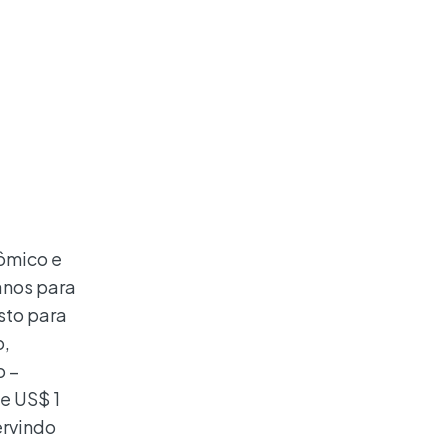
ômico e
lanos para
sto para
o,
o –
e US$ 1
ervindo