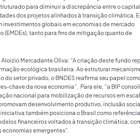
truturado para diminuir a discrepância entre o capita
dades dos projetos alinhados à transição climática. E
m investimentos globais em economias de mercado
 (EMDEs), tanto para fins de mitigação quanto de
loizio Mercadante Oliva: “A criação deste fundo re
rmação ecológica brasileira. Ao estruturar mecanism
ção do setor privado, o BNDES reafirma seu papel com
res-chave da nova economia”. Para ele, “a BIP consol
ção nacional para mobilização de recursos em esca
promovam desenvolvimento produtivo, inclusão socia
iniciativa também posiciona o Brasil como referênci
delos financeiros voltados à transição climática, co
as economias emergentes”.