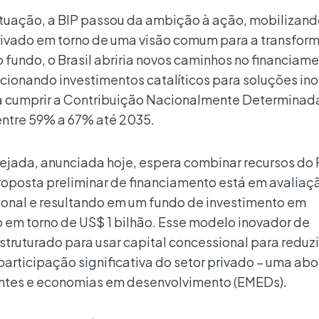
atuação, a BIP passou da ambição à ação, mobilizan
privado em torno de uma visão comum para a transfo
o fundo, o Brasil abriria novos caminhos no financiam
recionando investimentos catalíticos para soluções in
 a cumprir a Contribuição Nacionalmente Determinad
 entre 59% a 67% até 2035.
nejada, anunciada hoje, espera combinar recursos do
roposta preliminar de financiamento está em avaliaçã
ional e resultando em um fundo de investimento em
 em torno de US$ 1 bilhão. Esse modelo inovador de
truturado para usar capital concessional para reduzir
 participação significativa do setor privado – uma a
ntes e economias em desenvolvimento (EMEDs).