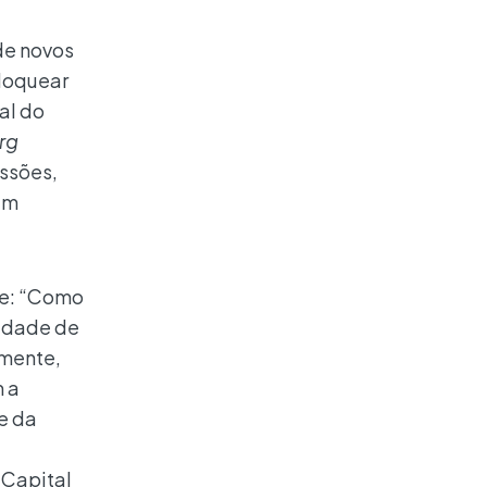
de novos
bloquear
al do
rg
issões,
um
te: “Como
lidade de
amente,
m a
e da
 Capital