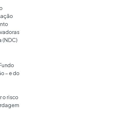
do
rmação
ento
ovadoras
a (NDC)
 Fundo
o – e do
 o risco
bordagem