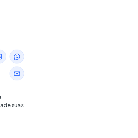
a
etade suas