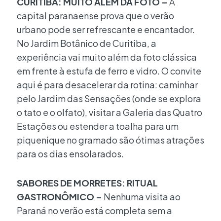
CURITIBA: MUITO ALÉM DA FOTO –
A
capital paranaense prova que o verão
urbano pode ser refrescante e encantador.
No Jardim Botânico de Curitiba, a
experiência vai muito além da foto clássica
em frente à estufa de ferro e vidro. O convite
aqui é para desacelerar da rotina: caminhar
pelo Jardim das Sensações (onde se explora
o tato e o olfato), visitar a Galeria das Quatro
Estações ou estender a toalha para um
piquenique no gramado são ótimas atrações
para os dias ensolarados.
SABORES DE MORRETES: RITUAL
GASTRONÔMICO –
Nenhuma visita ao
Paraná no verão está completa sem a