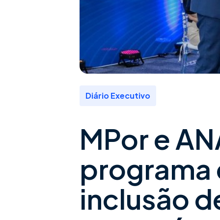
Diário Executivo
MPor e AN
programa 
inclusão d