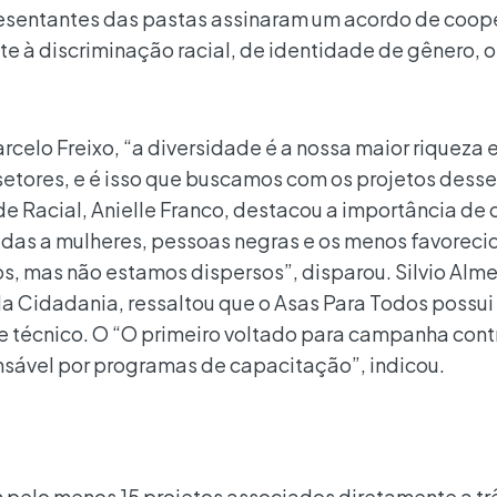
representantes das pastas assinaram um acordo de coo
te à discriminação racial, de identidade de gênero, 
rcelo Freixo, “a diversidade é a nossa maior riqueza 
setores, e é isso que buscamos com os projetos desse
e Racial, Anielle Franco, destacou a importância de 
ltadas a mulheres, pessoas negras e os menos favoreci
 mas não estamos dispersos”, disparou. Silvio Alme
a Cidadania, ressaltou que o Asas Para Todos possui
e técnico. O “O primeiro voltado para campanha cont
sável por programas de capacitação”, indicou.
 pelo menos 15 projetos associados diretamente a trê