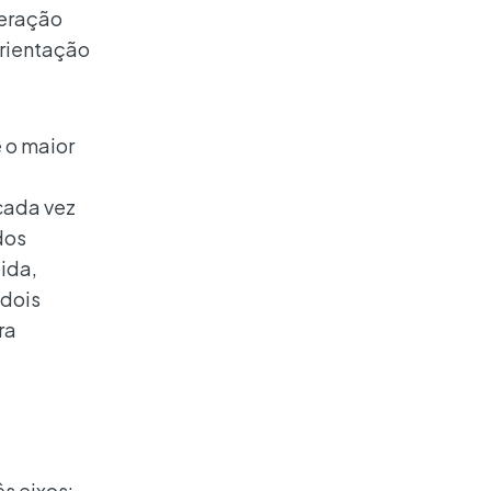
peração
orientação
e o maior
cada vez
dos
ida,
 dois
ra
s eixos: