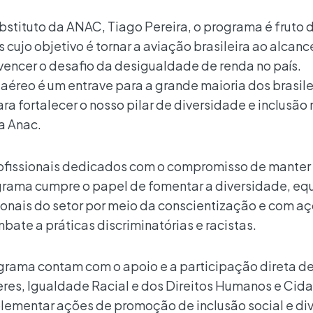
bstituto da ANAC, Tiago Pereira, o programa é fruto 
 cujo objetivo é tornar a aviação brasileira ao alcanc
vencer o desafio da desigualdade de renda no país.
 aéreo é um entrave para a grande maioria dos brasile
 fortalecer o nosso pilar de diversidade e inclusão 
a Anac.
profissionais dedicados com o compromisso de manter
rograma cumpre o papel de fomentar a diversidade, eq
sionais do setor por meio da conscientização e com a
ate a práticas discriminatórias e racistas.
grama contam com o apoio e a participação direta de
eres, Igualdade Racial e dos Direitos Humanos e Cid
lementar ações de promoção de inclusão social e di