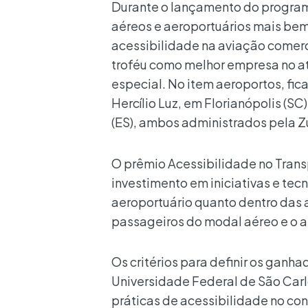
Durante o lançamento do progra
aéreos e aeroportuários mais be
acessibilidade na aviação comerc
troféu como melhor empresa no 
especial. No item aeroportos, fi
Hercílio Luz, em Florianópolis (SC)
(ES), ambos administrados pela Zur
O prêmio Acessibilidade no Trans
investimento em iniciativas e tec
aeroportuário quanto dentro das
passageiros do modal aéreo e o a
Os critérios para definir os ganh
Universidade Federal de São Carl
práticas de acessibilidade no con