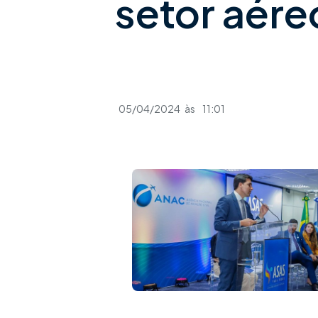
setor aére
05/04/2024
às
11:01