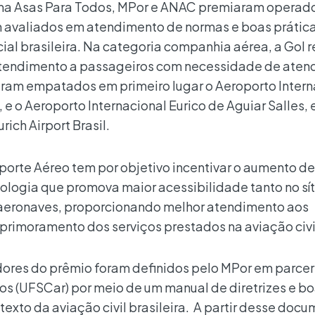
ma Asas Para Todos, MPor e ANAC premiaram operad
m avaliados em atendimento de normas e boas prátic
ial brasileira. Na categoria companhia aérea, a Gol 
atendimento a passageiros com necessidade de aten
caram empatados em primeiro lugar o Aeroporto Intern
, e o Aeroporto Internacional Eurico de Aguiar Salles, 
ich Airport Brasil.
porte Aéreo tem por objetivo incentivar o aumento de
nologia que promova maior acessibilidade tanto no sít
 aeronaves, proporcionando melhor atendimento aos
primoramento dos serviços prestados na aviação civi
adores do prêmio foram definidos pelo MPor em parcer
os (UFSCar) por meio de um manual de diretrizes e b
texto da aviação civil brasileira. A partir desse docu