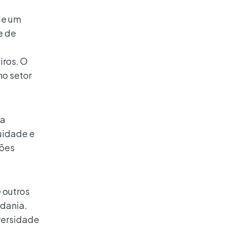
de um
e de
iros. O
no setor
 a
uidade e
ções
 outros
adania.
versidade