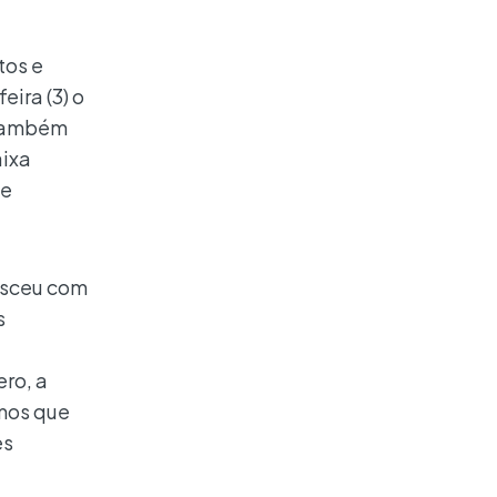
tos e
eira (3) o
 também
aixa
 e
nasceu com
s
ro, a
rmos que
es