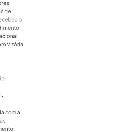
ores
as de
recebeu o
dimento
acional
em Vitória
io
l.
ia com a
oas
mento,