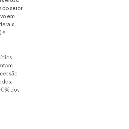
s do setor
alvo em
derais
) e
ídios
rentam
oncessão
ades.
 10% dos