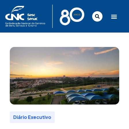
Ir
para
o
conteúdo
Diário Executivo