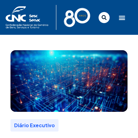
Ir
para
o
conteúdo
Diário Executivo