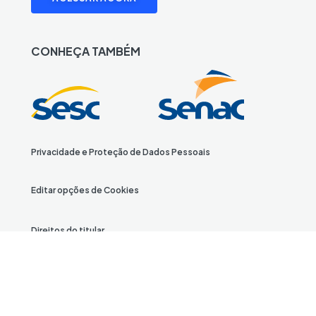
i
n
A
i
o
a
p
n
s
n
k
u
c
o
k
t
t
T
T
e
t
CONHEÇA TAMBÉM
e
a
i
o
u
b
i
d
g
g
k
b
o
f
I
r
o
e
o
y
n
a
T
k
m
w
i
Privacidade e Proteção de Dados Pessoais
t
t
Editar opções de Cookies
e
r
Direitos do titular
© 2026 Confederação Nacional do Comércio de Bens,
Serviços e Turismo (CNC)