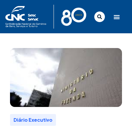
Ir
para
o
conteúdo
Diário Executivo