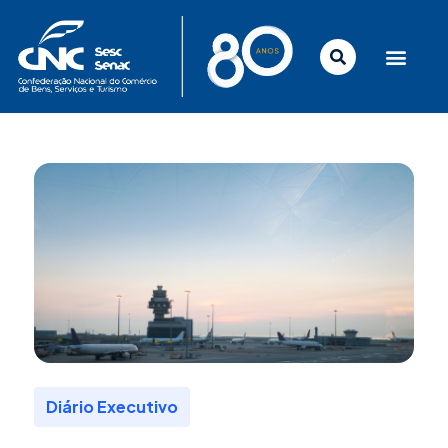
Ir
para
o
conteúdo
Diário Executivo