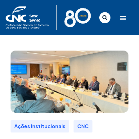
Ir
para
o
conteúdo
,
Ações Institucionais
CNC