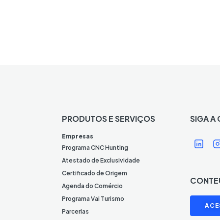
PRODUTOS E SERVIÇOS
SIGA A
Í
Í
Empresas
c
Programa CNC Hunting
o
Atestado de Exclusividade
n
Certificado de Origem
CONTE
e
Agenda do Comércio
L
I
Programa Vai Turismo
ACE
i
Parcerias