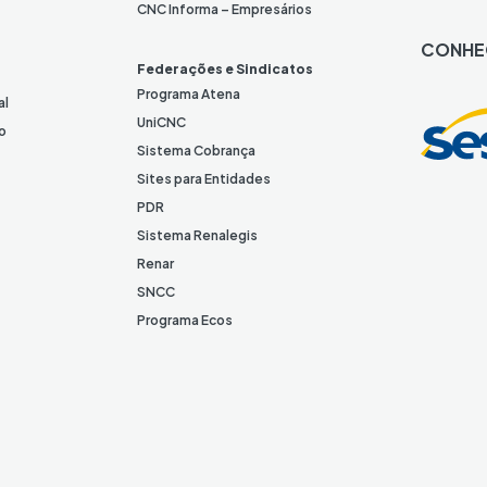
n
CNC Informa – Empresários
k
CONHE
e
Federações e Sindicatos
d
Programa Atena
al
I
UniCNC
o
n
Sistema Cobrança
Sites para Entidades
PDR
Sistema Renalegis
Renar
SNCC
Programa Ecos