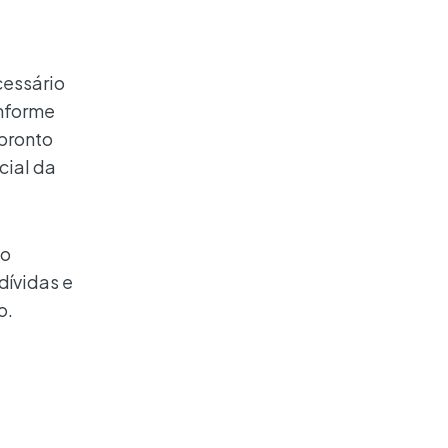
cessário
onforme
 pronto
cial da
lo
dívidas e
o.