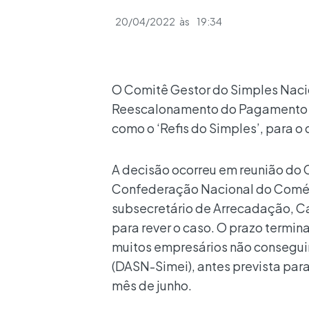
20/04/2022
às
19:34
O Comitê Gestor do Simples Naci
Reescalonamento do Pagamento de
como o ‘Refis do Simples’, para o 
A decisão ocorreu em reunião do 
Confederação Nacional do Comérc
subsecretário de Arrecadação, Ca
para rever o caso. O prazo termin
muitos empresários não conseguir
(DASN-Simei), antes prevista para 
mês de junho.