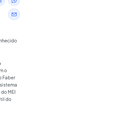
onhecido
a
m o
o Faber
 sistema
 do MEI
til do