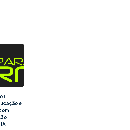
o I
ducação e
l com
ção
 IA