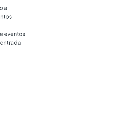
o a
entos
de eventos
 entrada