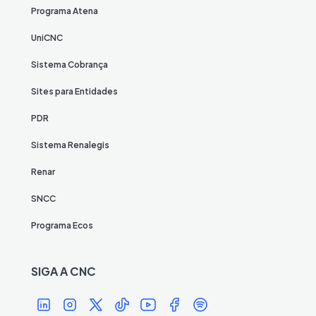
Programa Atena
UniCNC
Sistema Cobrança
Sites para Entidades
PDR
Sistema Renalegis
Renar
SNCC
Programa Ecos
SIGA A CNC
Í
Í
Í
Í
Í
Í
Í
c
c
c
c
c
c
c