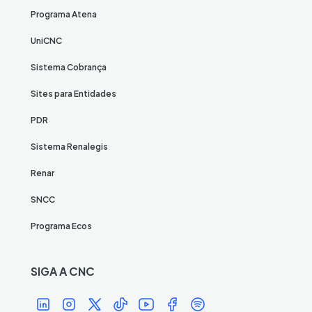
Programa Atena
UniCNC
Sistema Cobrança
Sites para Entidades
PDR
Sistema Renalegis
Renar
SNCC
Programa Ecos
SIGA A CNC
Í
Í
Í
Í
Í
Í
Í