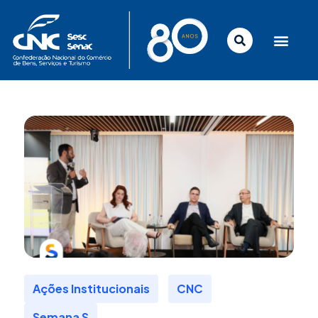
Ir
para
o
conteúdo
,
,
Ações Institucionais
CNC
Semana S