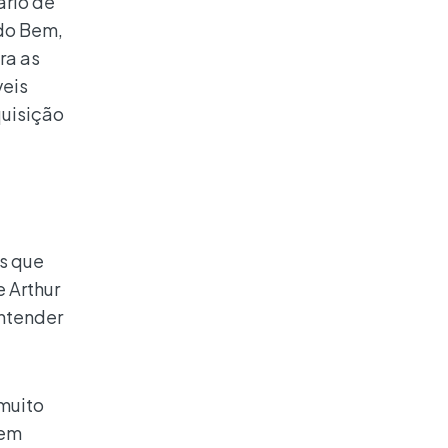
ário de
 do Bem,
ra as
veis
quisição
as que
 Arthur
entender
 muito
tem