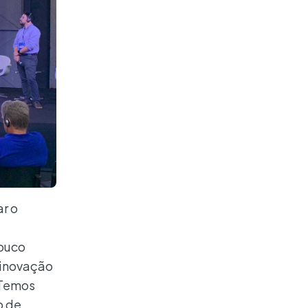
r o
pouco
e inovação
 Temos
o de