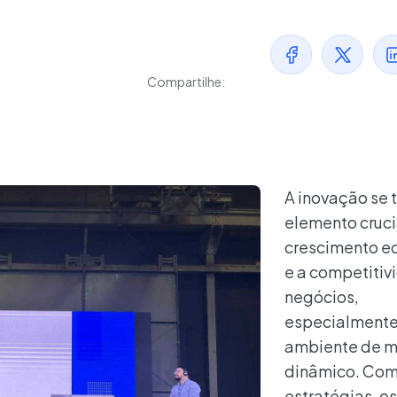
Compartilhe:
A inovação se 
elemento cruci
crescimento e
e a competitiv
negócios,
especialment
ambiente de 
dinâmico. Com
estratégias, os