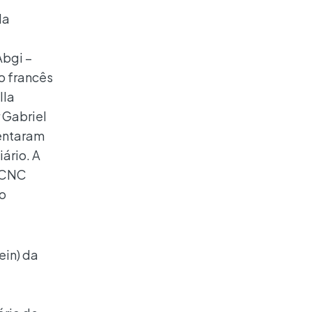
da
Abgi –
o francês
lla
 Gabriel
sentaram
ário. A
o CNC
ão
ein) da