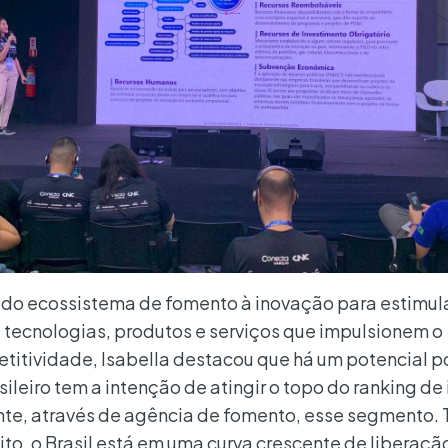
 do ecossistema de fomento à inovação para estimula
 tecnologias, produtos e serviços que impulsionem o
titividade, Isabella destacou que há um potencial 
sileiro tem a intenção de atingir o topo do ranking d
te, através de agência de fomento, esse segmento.
ito, o Brasil está em uma curva crescente de liberaçã