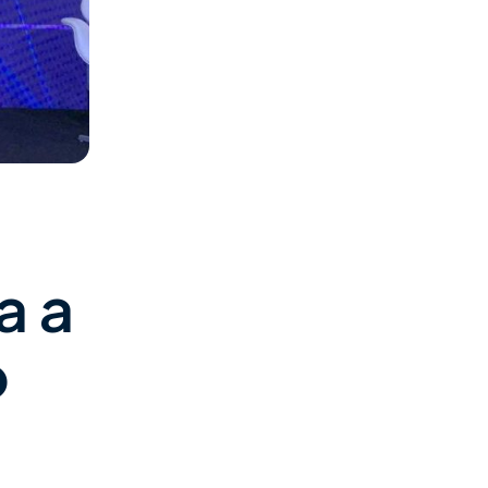
a a
o