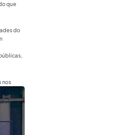
ado que
dades do
m
s
públicas,
s nos