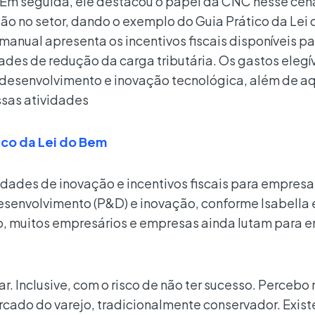
 Em seguida, ele destacou o papel da CNC nesse cen
ão no setor, dando o exemplo do Guia Prático da Lei
manual apresenta os incentivos fiscais disponíveis pa
des de redução da carga tributária. Os gastos elegí
desenvolvimento e inovação tecnológica, além de a
ssas atividades
ico da Lei do Bem
idades de inovação e incentivos fiscais para empres
esenvolvimento (P&D) e inovação, conforme Isabella e
o, muitos empresários e empresas ainda lutam para 
ar. Inclusive, com o risco de não ter sucesso. Percebo
cado do varejo, tradicionalmente conservador. Exis