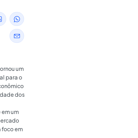
tornou um
al para o
conômico
idade dos
e em um
mercado
 foco em