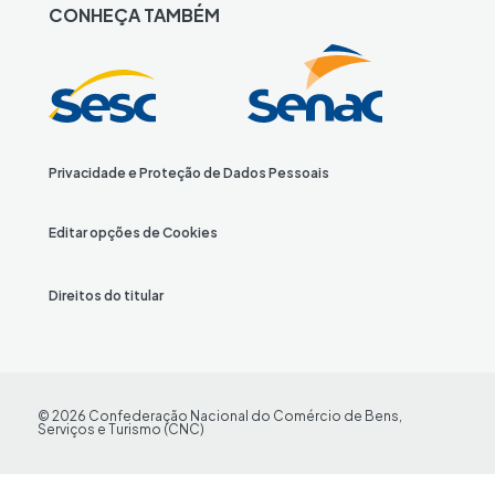
k
t
t
T
T
e
t
CONHEÇA TAMBÉM
e
a
i
o
u
b
i
d
g
g
k
b
o
f
I
r
o
e
o
y
n
a
T
k
m
w
i
Privacidade e Proteção de Dados Pessoais
t
t
Editar opções de Cookies
e
r
Direitos do titular
© 2026 Confederação Nacional do Comércio de Bens,
Serviços e Turismo (CNC)