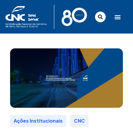
Ir
para
o
conteúdo
,
Ações Institucionais
CNC