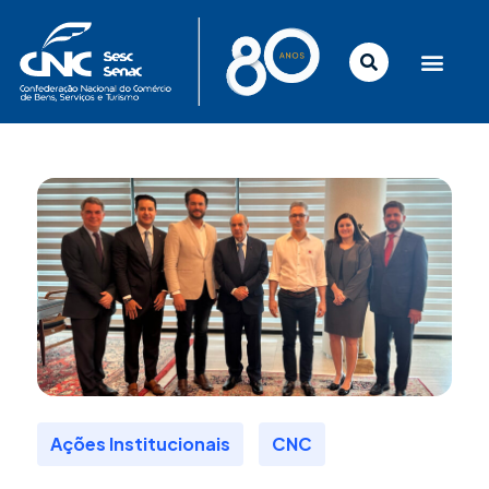
Ir
para
o
conteúdo
,
Ações Institucionais
CNC