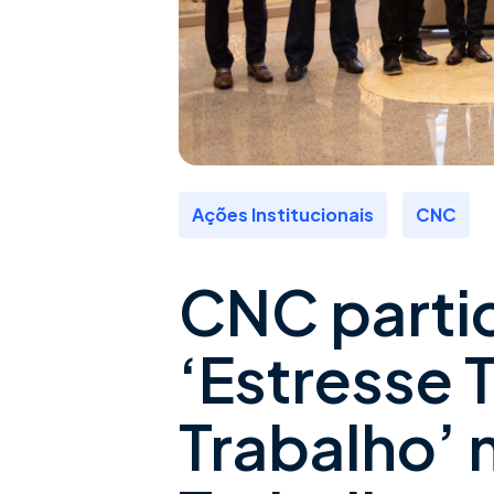
,
Ações Institucionais
CNC
CNC parti
‘Estresse 
Trabalho’ 