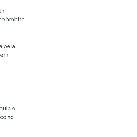
th
 no âmbito
a pela
m em
quia e
ico no