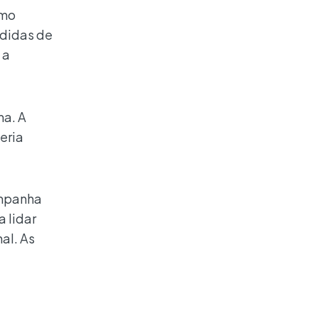
omo
edidas de
 a
ma. A
eria
ampanha
 lidar
al. As