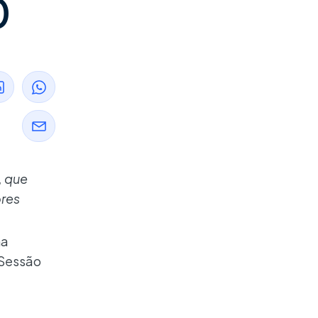
0
, que
ores
na
 Sessão