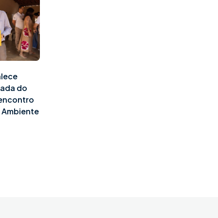
alece
pada do
 encontro
o Ambiente