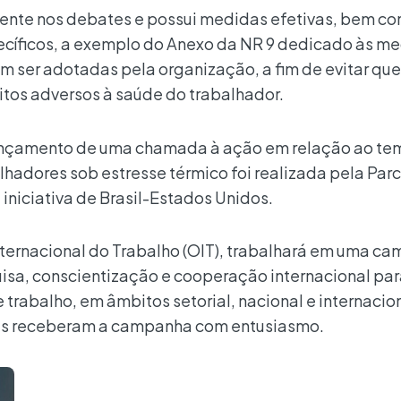
 frente nos debates e possui medidas efetivas, bem c
ecíficos, a exemplo do Anexo da NR 9 dedicado às m
m ser adotadas pela organização, a fim de evitar que
tos adversos à saúde do trabalhador.
 lançamento de uma chamada à ação em relação ao te
hadores sob estresse térmico foi realizada pela Parc
 iniciativa de Brasil-Estados Unidos.
Internacional do Trabalho (OIT), trabalhará em uma c
isa, conscientização e cooperação internacional para
 trabalho, em âmbitos setorial, nacional e internacion
es receberam a campanha com entusiasmo.