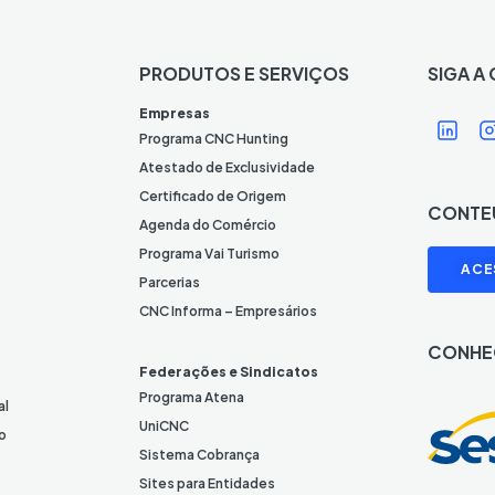
PRODUTOS E SERVIÇOS
SIGA A
Í
Í
Empresas
c
Programa CNC Hunting
o
Atestado de Exclusividade
n
Certificado de Origem
CONTE
e
Agenda do Comércio
L
I
Programa Vai Turismo
ACE
i
Parcerias
n
CNC Informa – Empresários
k
CONHE
e
Federações e Sindicatos
d
Programa Atena
al
I
UniCNC
o
n
Sistema Cobrança
Sites para Entidades