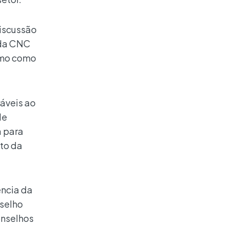
discussão
 da CNC
ismo como
ráveis ao
de
a para
to da
ência da
nselho
onselhos