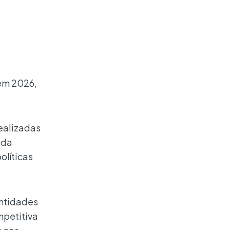
 em 2026,
realizadas
 da
olíticas
entidades
mpetitiva