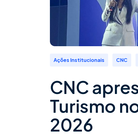
,
,
Ações Institucionais
CNC
CNC aprese
Turismo n
2026