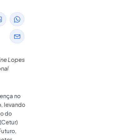
ine Lopes
onal
sença no
o, levando
to do
(Cetur)
Futuro,
etor.