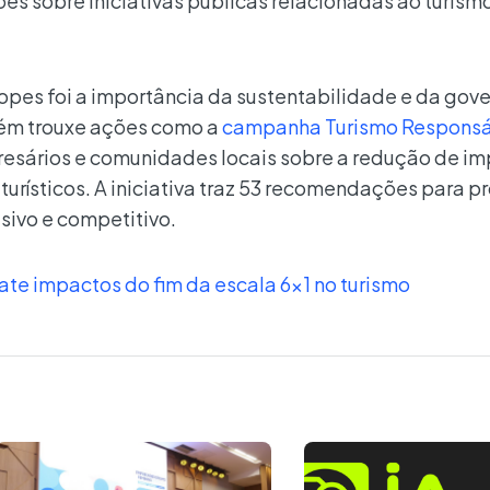
es sobre iniciativas públicas relacionadas ao turism
opes foi a importância da sustentabilidade e da gov
bém trouxe ações como a
campanha Turismo Responsá
presários e comunidades locais sobre a redução de i
 turísticos. A iniciativa traz 53 recomendações para 
usivo e competitivo.
te impactos do fim da escala 6×1 no turismo