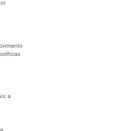
tor
movimento
olíticas
is: a
a
ta