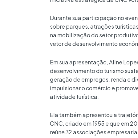
Durante sua participação no even
sobre parques, atrações turística
na mobilização do setor produtivo
vetor de desenvolvimento econômi
Em sua apresentação, Aline Lopes
desenvolvimento do turismo suste
geração de empregos, renda e div
impulsionar o comércio e promov
atividade turística.
Ela também apresentou a trajetóri
CNC, criado em 1955 e que em 2
reúne 32 associações empresariai