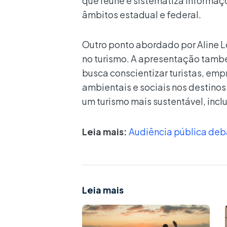
que reúne e sistematiza informaçõ
âmbitos estadual e federal.
Outro ponto abordado por Aline L
no turismo. A apresentação tam
busca conscientizar turistas, em
ambientais e sociais nos destinos
um turismo mais sustentável, incl
Leia mais:
Audiência pública deba
Leia mais