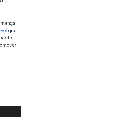
o nos
ernança
vel
que
mpactos
promover