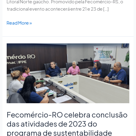
Litoral Norte gaúcho. Promovido pela Fecomércio-RS, o
tradicional evento acontecerá entre 21 e 23 de […]
Read More »
Fecomércio-
RO
celebra
conclusão
das
atividades
de
2023
do
programa
Fecomércio-RO celebra conclusão
de
das atividades de 2023 do
sustentabilidade
programa de sustentabilidade
Ecos