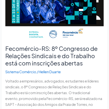
Sindicais
e
do
Trabalho
está
com
inscrições
abertas
Fecomércio-RS: 8º Congresso de
Relações Sindicais e do Trabalho
está com inscrições abertas
Sistema Comércio
/
Hellen Duarte
Voltado a empresários, advogados, estudantes e líderes
sindicais, o 8ª Congresso de Relações Sindicais e do
Trabalho está com inscrições abertas. O tradicional
evento, promovido pela Fecomércio-RS, será realizado na
SAPT – Associação dos Amigos da Praia de Torres, no