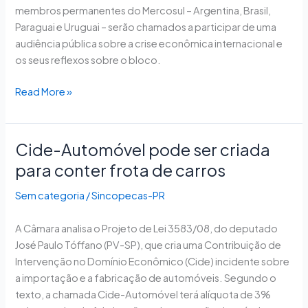
membros permanentes do Mercosul – Argentina, Brasil,
Paraguai e Uruguai – serão chamados a participar de uma
audiência pública sobre a crise econômica internacional e
os seus reflexos sobre o bloco.
Read More »
Cide-Automóvel pode ser criada
Cide-
Automóvel
para conter frota de carros
pode
Sem categoria
/
Sincopecas-PR
ser
criada
A Câmara analisa o Projeto de Lei 3583/08, do deputado
para
José Paulo Tóffano (PV-SP), que cria uma Contribuição de
conter
Intervenção no Domínio Econômico (Cide) incidente sobre
frota
a importação e a fabricação de automóveis. Segundo o
de
texto, a chamada Cide-Automóvel terá alíquota de 3%
carros