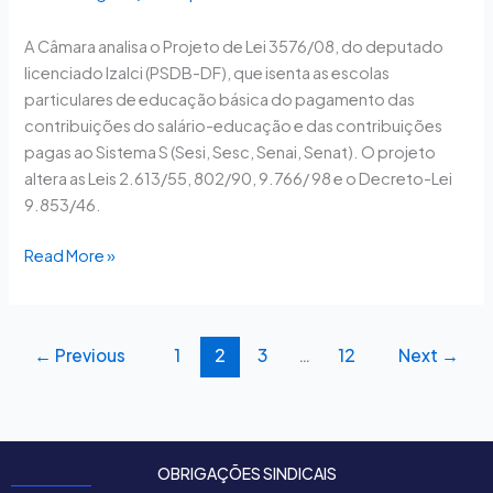
contribuição
A Câmara analisa o Projeto de Lei 3576/08, do deputado
ao
licenciado Izalci (PSDB-DF), que isenta as escolas
Sistema
particulares de educação básica do pagamento das
S
contribuições do salário-educação e das contribuições
pagas ao Sistema S (Sesi, Sesc, Senai, Senat). O projeto
altera as Leis 2.613/55, 802/90, 9.766/ 98 e o Decreto-Lei
9.853/46.
Read More »
←
Previous
1
2
3
…
12
Next
→
OBRIGAÇÕES SINDICAIS