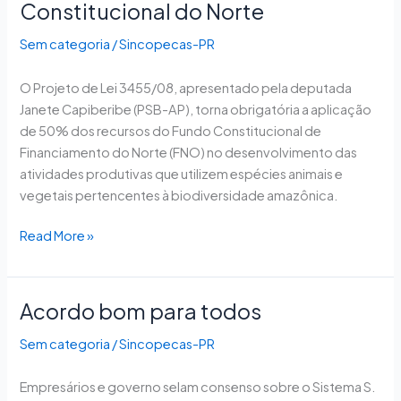
altera
Constitucional do Norte
aplicação
Sem categoria
/
Sincopecas-PR
do
Fundo
O Projeto de Lei 3455/08, apresentado pela deputada
Constitucional
Janete Capiberibe (PSB-AP), torna obrigatória a aplicação
do
de 50% dos recursos do Fundo Constitucional de
Norte
Financiamento do Norte (FNO) no desenvolvimento das
atividades produtivas que utilizem espécies animais e
vegetais pertencentes à biodiversidade amazônica.
Read More »
Acordo bom para todos
Acordo
bom
Sem categoria
/
Sincopecas-PR
para
todos
Empresários e governo selam consenso sobre o Sistema S.