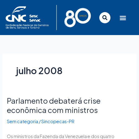
Ir
para
o
conteúdo
julho 2008
Parlamento debaterá crise
Parlamento
debaterá
econômica com ministros
crise
Sem categoria
/
Sincopecas-PR
econômica
com
Os ministros da Fazenda da Venezuela e dos quatro
ministros