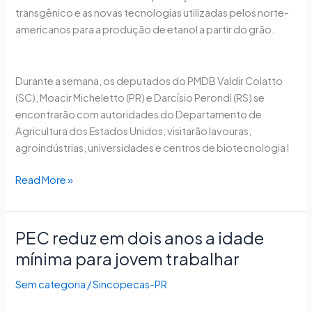
transgênico e as novas tecnologias utilizadas pelos norte-
americanos para a produção de etanol a partir do grão.
Durante a semana, os deputados do PMDB Valdir Colatto
(SC), Moacir Micheletto (PR) e Darcísio Perondi (RS) se
encontrarão com autoridades do Departamento de
Agricultura dos Estados Unidos, visitarão lavouras,
agroindústrias, universidades e centros de biotecnologia l
Read More »
PEC reduz em dois anos a idade
PEC
reduz
mínima para jovem trabalhar
em
Sem categoria
/
Sincopecas-PR
dois
anos