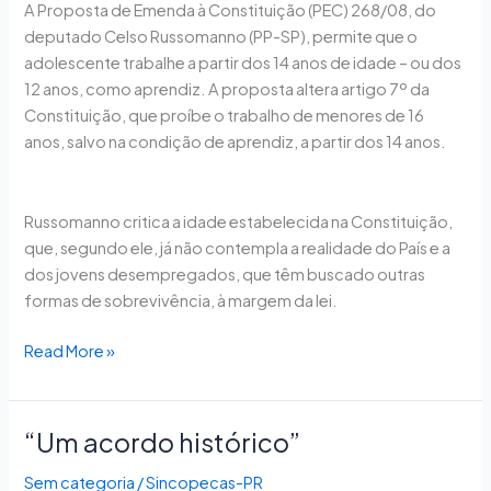
A Proposta de Emenda à Constituição (PEC) 268/08, do
a
deputado Celso Russomanno (PP-SP), permite que o
idade
adolescente trabalhe a partir dos 14 anos de idade – ou dos
mínima
12 anos, como aprendiz. A proposta altera artigo 7º da
para
Constituição, que proíbe o trabalho de menores de 16
jovem
anos, salvo na condição de aprendiz, a partir dos 14 anos.
trabalhar
Russomanno critica a idade estabelecida na Constituição,
que, segundo ele, já não contempla a realidade do País e a
dos jovens desempregados, que têm buscado outras
formas de sobrevivência, à margem da lei.
Read More »
“Um acordo histórico”
“Um
acordo
Sem categoria
/
Sincopecas-PR
histórico”