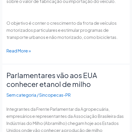
sobre o valor de fabricação ou importação do veículo.
O objetivo é conter o crescimento da frota de veículos
motorizados particulares e estimular programas de
transporte urbanos e não motorizado, como bicicletas.
Read More »
Parlamentares vão aos EUA
Parlamentares
vão
conhecer etanol de milho
aos
Sem categoria
/
Sincopecas-PR
EUA
conhecer
Integrantes da Frente Parlamentar da Agropecuária,
etanol
empresários e representantes da Associação Brasileira das
de
Indústrias do Milho (Abramilho) chegam hoje aos Estados
milho
Unidos onde vão conhecer a produção de milho