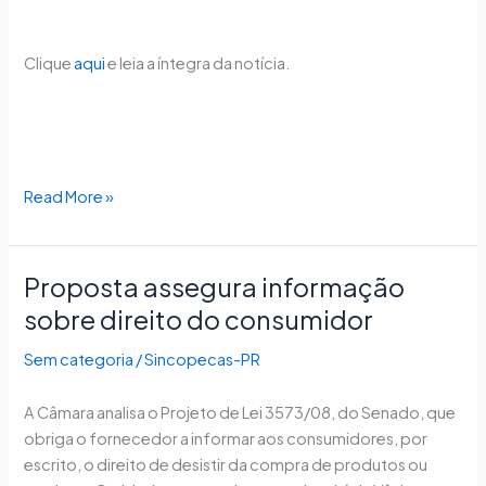
Clique
aqui
e leia a íntegra da notícia.
Read More »
Proposta assegura informação
Proposta
assegura
sobre direito do consumidor
informação
Sem categoria
/
Sincopecas-PR
sobre
direito
A Câmara analisa o Projeto de Lei 3573/08, do Senado, que
do
obriga o fornecedor a informar aos consumidores, por
consumidor
escrito, o direito de desistir da compra de produtos ou