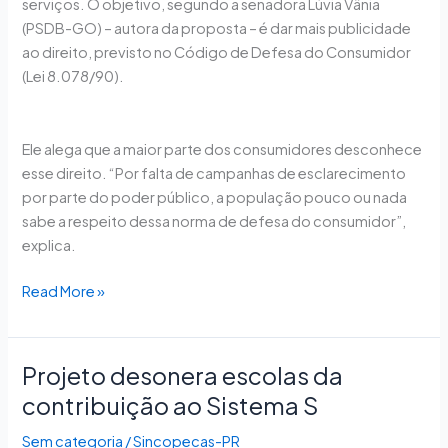
serviços. O objetivo, segundo a senadora Lúvia Vânia
(PSDB-GO) – autora da proposta – é dar mais publicidade
ao direito, previsto no Código de Defesa do Consumidor
(Lei 8.078/90).
Ele alega que a maior parte dos consumidores desconhece
esse direito. “Por falta de campanhas de esclarecimento
por parte do poder público, a população pouco ou nada
sabe a respeito dessa norma de defesa do consumidor”,
explica.
Read More »
Projeto desonera escolas da
Projeto
desonera
contribuição ao Sistema S
escolas
Sem categoria
/
Sincopecas-PR
da