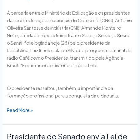
A parceria entre o Ministério da Educação e os presidentes
das confederações nacionais do Comércio (CNC), Antonio
Oliveira Santos, e da Indústria (CNI), Armando Monteiro
Neto, entidades que administram o Sesc, o Senac, o Sesi e
o Senai, foi elogiada hoje (28) pelo presidente da
República, Luiz Inácio Lula da Silva, no programa semanal de
rádio
Café com o Presidente
, transmitido pela Agência
Brasil. “Foi um acordo histórico”, disse Lula.
O presidente ressaltou, também, a importância da
formação profissional para a conquista da cidadania.
Read More »
Presidente do Senado envia Lei de
Presidente