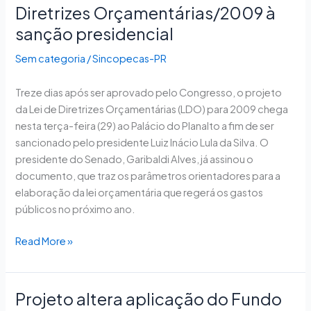
do
Diretrizes Orçamentárias/2009 à
Senado
sanção presidencial
envia
Lei
Sem categoria
/
Sincopecas-PR
de
Diretrizes
Treze dias após ser aprovado pelo Congresso, o projeto
Orçamentárias/2009
da Lei de Diretrizes Orçamentárias (LDO) para 2009 chega
à
nesta terça-feira (29) ao Palácio do Planalto a fim de ser
sanção
sancionado pelo presidente Luiz Inácio Lula da Silva. O
presidencial
presidente do Senado, Garibaldi Alves, já assinou o
documento, que traz os parâmetros orientadores para a
elaboração da lei orçamentária que regerá os gastos
públicos no próximo ano.
Read More »
Projeto altera aplicação do Fundo
Projeto