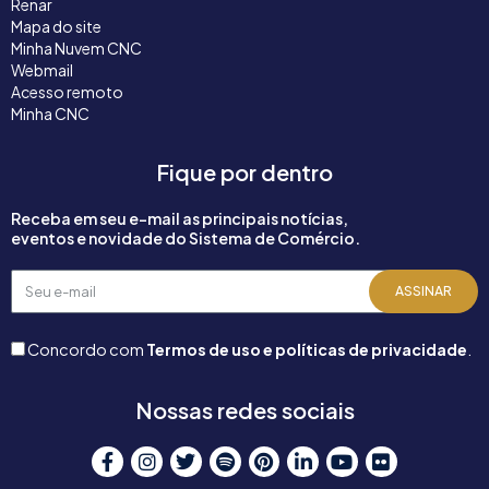
Renar
Mapa do site
Minha Nuvem CNC
Webmail
Acesso remoto
Minha CNC
Fique por dentro
Receba em seu e-mail as principais notícias,
eventos e novidade do Sistema de Comércio.
Seu
ASSINAR
e-
mail
Concordo com
Termos de uso e políticas de privacidade
.
Nossas redes sociais
F
I
T
S
P
L
Y
F
a
n
w
p
i
i
o
l