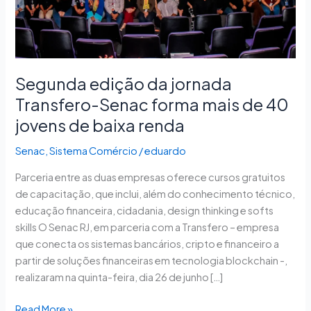
forma
mais
de
40
jovens
Segunda edição da jornada
de
Transfero-Senac forma mais de 40
baixa
jovens de baixa renda
renda
Senac
,
Sistema Comércio
/
eduardo
Parceria entre as duas empresas oferece cursos gratuitos
de capacitação, que inclui, além do conhecimento técnico,
educação financeira, cidadania, design thinking e softs
skills O Senac RJ, em parceria com a Transfero – empresa
que conecta os sistemas bancários, cripto e financeiro a
partir de soluções financeiras em tecnologia blockchain -,
realizaram na quinta-feira, dia 26 de junho […]
Read More »