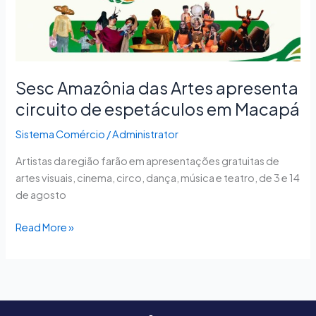
circuito
de
espetáculos
em
Macapá
Sesc Amazônia das Artes apresenta
circuito de espetáculos em Macapá
Sistema Comércio
/
Administrator
Artistas da região farão em apresentações gratuitas de
artes visuais, cinema, circo, dança, música e teatro, de 3 e 14
de agosto
Read More »