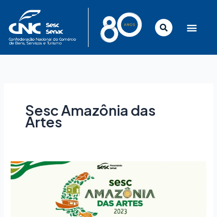
Ir
para
o
conteúdo
Sesc Amazônia das
Artes
Sesc
Amazônia
das
Artes
apresenta