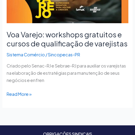
de
qualificação
de
varejistas
Voa Varejo: workshops gratuitos e
cursos de qualificação de varejistas
Sistema Comércio
/
Sincopecas-PR
Criado pelo Senac-RJ e Sebrae-RJ para auxiliar os varejistas
na elaboração de estratégias para manutenção de seus
negócios e enfren
Read More »
OBRIGAÇÕES SINDICAIS