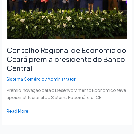
premia
presidente
do
Banco
Central
Conselho Regional de Economia do
Ceará premia presidente do Banco
Central
Sistema Comércio
/
Administrator
Prêmio Inovação para o Desenvolvimento Econômico teve
apoio institucional do Sistema Fecomércio-CE
Read More »