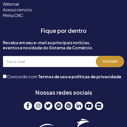
Webmail
Acesso remoto
Minha CNC
Fique por dentro
Receba em seu e-mail as principais notícias,
eventos e novidade do Sistema de Comércio.
Seu
ASSINAR
e-
mail
Concordo com
Termos de uso e políticas de privacidade
.
Nossas redes sociais
F
I
T
S
P
L
Y
F
a
n
w
p
i
i
o
l
c
s
i
o
n
n
u
i
e
t
t
t
t
k
t
c
b
a
t
i
e
e
u
k