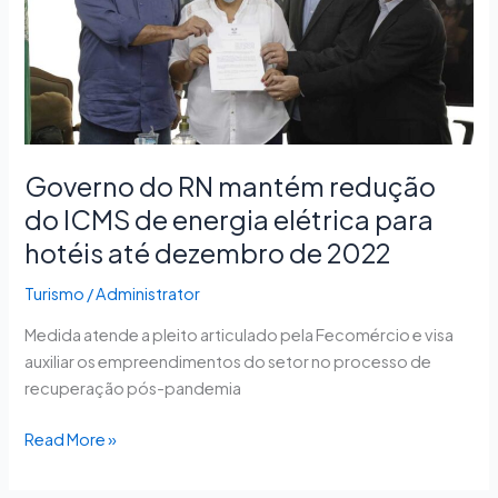
ICMS
de
energia
elétrica
para
hotéis
até
Governo do RN mantém redução
dezembro
do ICMS de energia elétrica para
de
hotéis até dezembro de 2022
2022
Turismo
/
Administrator
Medida atende a pleito articulado pela Fecomércio e visa
auxiliar os empreendimentos do setor no processo de
recuperação pós-pandemia
Read More »