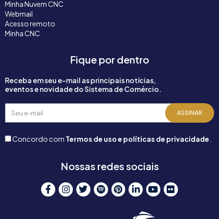
Minha Nuvem CNC
Webmail
Acesso remoto
Minha CNC
Fique por dentro
Receba em seu e-mail as principais notícias,
eventos e novidade do Sistema de Comércio.
Seu
ASSINAR
e-
mail
Concordo com
Termos de uso e políticas de privacidade
.
Nossas redes sociais
F
I
T
S
P
L
Y
F
a
n
w
p
i
i
o
l
c
s
i
o
n
n
u
i
e
t
t
t
t
k
t
c