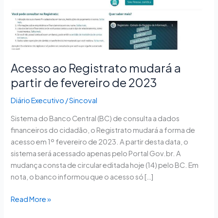
de
fevereiro
de
2023
Acesso ao Registrato mudará a
partir de fevereiro de 2023
Diário Executivo
/
Sincoval
Sistema do Banco Central (BC) de consulta a dados
financeiros do cidadão, o Registrato mudará a forma de
acesso em 1º fevereiro de 2023. A partir desta data, o
sistema será acessado apenas pelo Portal Gov.br. A
mudança consta de circular editada hoje (14) pelo BC. Em
nota, o banco informou que o acesso só […]
Read More »