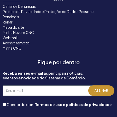
Canal de Denúncias
Política de Privacidade e Proteção de Dados Pessoais
Renalegis
Renar
Mapa do site
Minha Nuvem CNC
Webmail
Acesso remoto
Minha CNC
Fique por dentro
Receba em seu e-mail as principais notícias,
eventos e novidade do Sistema de Comércio.
Seu
ASSINAR
e-
mail
Concordo com
Termos de uso e políticas de privacidade
.