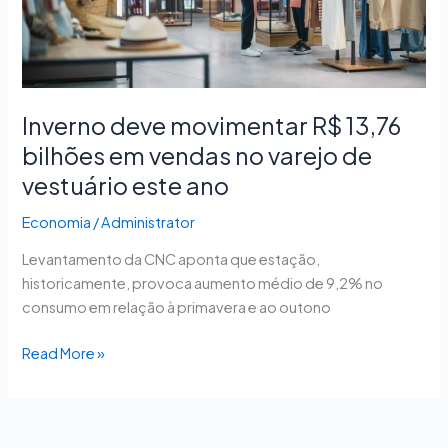
em
vendas
no
varejo
de
Inverno deve movimentar R$ 13,76
vestuário
bilhões em vendas no varejo de
este
vestuário este ano
ano
Economia
/
Administrator
Levantamento da CNC aponta que estação,
historicamente, provoca aumento médio de 9,2% no
consumo em relação à primavera e ao outono
Read More »