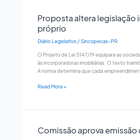
Proposta altera legislação
Proposta
altera
próprio
legislação
imobiliária
Diário Legislativo
/
Sincopecas-PR
para
O Projeto de Lei 5147/19 equipara as socied
impedir
às incorporadoras imobiliárias. O texto tram
empreendimento
A norma determina que cada empreendimento 
sem
patrimônio
Read More »
próprio
Comissão aprova emissão de
Comissão
aprova