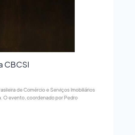
ia CBCSI
sileira de Comércio e Serviços Imobiliários
ia. O evento, coordenado por Pedro