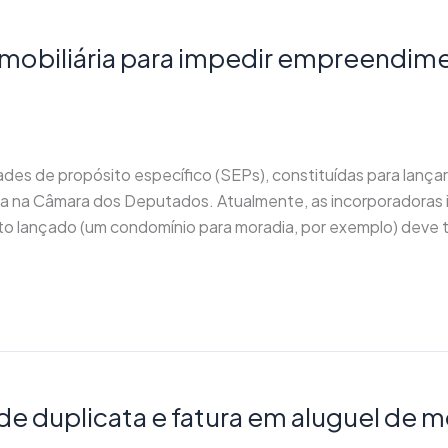
 imobiliária para impedir empreendi
ades de propósito específico (SEPs), constituídas para lanç
ita na Câmara dos Deputados. Atualmente, as incorporadoras i
lançado (um condomínio para moradia, por exemplo) deve te
 duplicata e fatura em aluguel de m