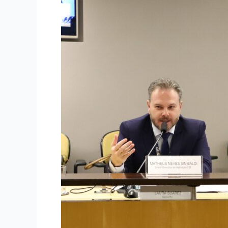
estímulo
para
ajudar
economia,
avalia
CBCSI