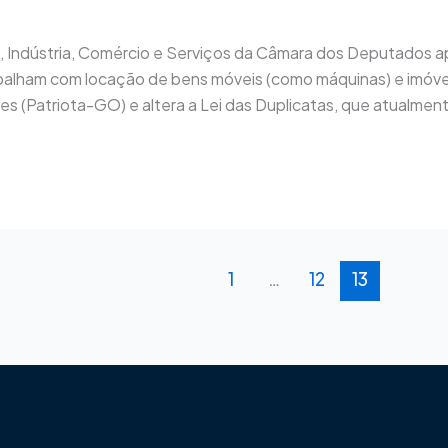
Indústria, Comércio e Serviços da Câmara dos Deputados ap
abalham com locação de bens móveis (como máquinas) e imóvei
s (Patriota-GO) e altera a Lei das Duplicatas, que atualmen
1
…
12
13