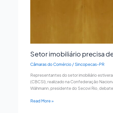
Setor imobiliário precisa d
Câmaras do Comércio
/
Sincopecas-PR
Representantes do setor imobiliário estiver
(CBCSI), realizado na Confederação Naciona
Wähmann, presidente do Secovi Rio, debate
Read More »