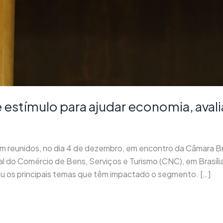
e estímulo para ajudar economia, aval
am reunidos, no dia 4 de dezembro, em encontro da Câmara Bra
l do Comércio de Bens, Serviços e Turismo (CNC), em Brasíl
u os principais temas que têm impactado o segmento. […]