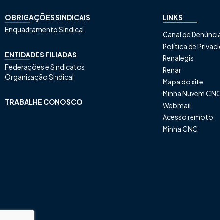
OBRIGAÇÕES SINDICAIS
LINKS
Enquadramento Sindical
Canal de Denúnci
Política de Priva
ENTIDADES FILIADAS
Renalegis
Federações e Sindicatos
Renar
Organização Sindical
Mapa do site
Minha Nuvem CN
TRABALHE CONOSCO
Webmail
Acesso remoto
Minha CNC