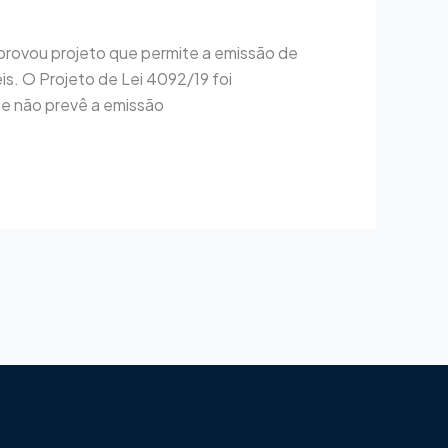
rovou projeto que permite a emissão de
s. O Projeto de Lei 4092/19 foi
te não prevê a emissão