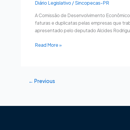
Diário Legislativo
/
Sincopecas-PR
emissão
de
A Comissão de Desenvolvimento Econômico, 
duplicata
faturas e duplicatas pelas empresas que tr
e
apresentado pelo deputado Alcides Rodrigue
fatura
em
Read More »
aluguel
de
móveis
e
imóveis
←
Previous