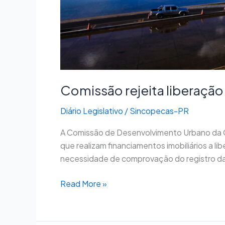
Comissão rejeita liberação
Diário Legislativo
/
Sincopecas-PR
A Comissão de Desenvolvimento Urbano da Câ
que realizam financiamentos imobiliários a l
necessidade de comprovação do registro da 
Read More »