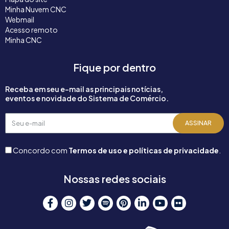
Minha Nuvem CNC
Webmail
Acesso remoto
Minha CNC
Fique por dentro
Receba em seu e-mail as principais notícias,
eventos e novidade do Sistema de Comércio.
Seu
ASSINAR
e-
mail
Concordo com
Termos de uso e políticas de privacidade
.
Nossas redes sociais
F
I
T
S
P
L
Y
F
a
n
w
p
i
i
o
l
c
s
i
o
n
n
u
i
e
t
t
t
t
k
t
c