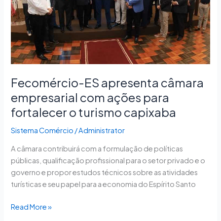
ações
para
fortalecer
o
turismo
capixaba
Fecomércio-ES apresenta câmara
empresarial com ações para
fortalecer o turismo capixaba
Sistema Comércio
/
Administrator
A câmara contribuirá com a formulação de políticas
públicas, qualificação profissional para o setor privado e o
governo e propor estudos técnicos sobre as atividades
turísticas e seu papel para a economia do Espírito Santo
Read More »