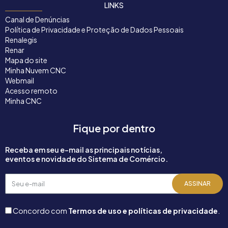
LINKS
Canal de Denúncias
Política de Privacidade e Proteção de Dados Pessoais
Renalegis
Renar
Mapa do site
Minha Nuvem CNC
Webmail
Acesso remoto
Minha CNC
Fique por dentro
Receba em seu e-mail as principais notícias,
eventos e novidade do Sistema de Comércio.
Seu
ASSINAR
e-
mail
Concordo com
Termos de uso e políticas de privacidade
.