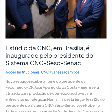
é
inaugurado
pelo
presidente
do
Sistema
CNC-
Sesc-
Estúdio da CNC, em Brasília, é
Senac
inaugurado pelo presidente do
Sistema CNC-Sesc-Senac
Ações Institucionais
,
CNC
/
vanessacampos
Novo espaço recebe o nome do presidente da
Fecomércio-DF, José Aparecido da Costa Freire, e será
utilizado para produção de conteúdo audiovisual e
entrevistas estratégicas Na manhã desta terça-feira (25), o
presidente do Sistema CNC-Sesc-Senac, José Roberto
Tadros, inaugurou, na sede da Confederação Nacional do