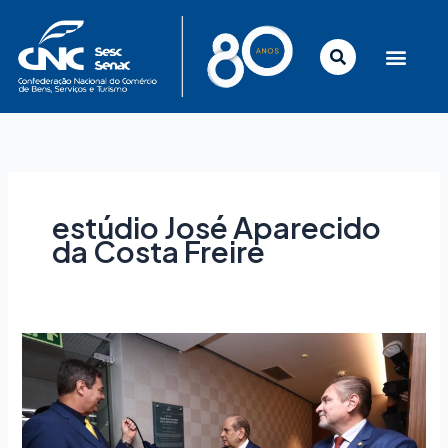
Ir
para
o
conteúdo
estúdio José Aparecido
da Costa Freire
Estúdio
da
CNC,
em
Brasília,