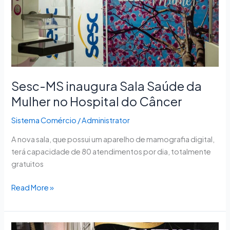
Mulher
no
Hospital
do
Câncer
Sesc-MS inaugura Sala Saúde da
Mulher no Hospital do Câncer
Sistema Comércio
/
Administrator
A nova sala, que possui um aparelho de mamografia digital,
terá capacidade de 80 atendimentos por dia, totalmente
gratuitos
Read More »
Presidente