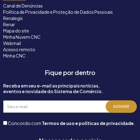
Canal de Denúncias
Política de Privacidade e Proteção de Dados Pessoais
Renalegis
Renar
Mapa do site
Minha Nuvem CNC
Webmail
Acesso remoto
Minha CNC
Fique por dentro
Receba em seu e-mail as principais notícias,
eventos e novidade do Sistema de Comércio.
Seu
ASSINAR
e-
mail
Concordo com
Termos de uso e políticas de privacidade
.