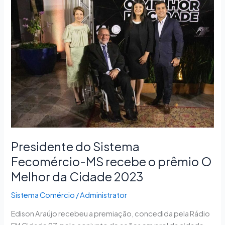
do
Sistema
Fecomércio-
MS
recebe
o
prêmio
O
Melhor
da
Cidade
2023
Presidente do Sistema
Fecomércio-MS recebe o prêmio O
Melhor da Cidade 2023
Sistema Comércio
/
Administrator
Edison Araújo recebeu a premiação, concedida pela Rádio