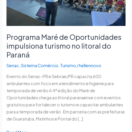
no
litoral
do
Paraná
Programa Maré de Oportunidades
impulsiona turismo no litoral do
Paraná
Senac
,
Sistema Comércio
,
Turismo
/
hellennovo
Evento do Senac-PR e Sebrae/PR capacita 600
ambulantes com foco em atendimento e higiene para
temporada de verão A 4ª edição do Maré de
Oportunidades chega ao litoral paranaense com eventos
gratuitos para fortalecer o turismo e capacitar ambulantes
para a temporada de verão. Em parceria com as prefeituras
de Guaratuba, Matinhos e Pontal do […]