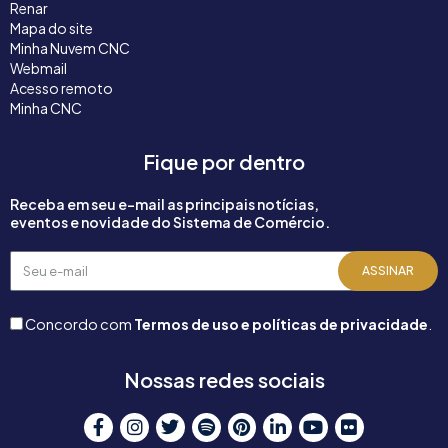
Renar
Mapa do site
Minha Nuvem CNC
Webmail
Acesso remoto
Minha CNC
Fique por dentro
Receba em seu e-mail as principais notícias,
eventos e novidade do Sistema de Comércio.
Seu
ASSINAR
e-
mail
Concordo com
Termos de uso e políticas de privacidade
.
Nossas redes sociais
F
I
T
S
P
L
Y
F
a
n
w
p
i
i
o
l