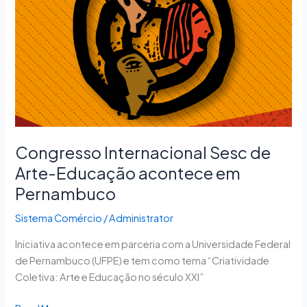
Arte-
Educação
acontece
em
Pernambuco
Congresso Internacional Sesc de
Arte-Educação acontece em
Pernambuco
Sistema Comércio
/
Administrator
Iniciativa acontece em parceria com a Universidade Federal
de Pernambuco (UFPE) e tem como tema “Criatividade
Coletiva: Arte e Educação no século XXI”