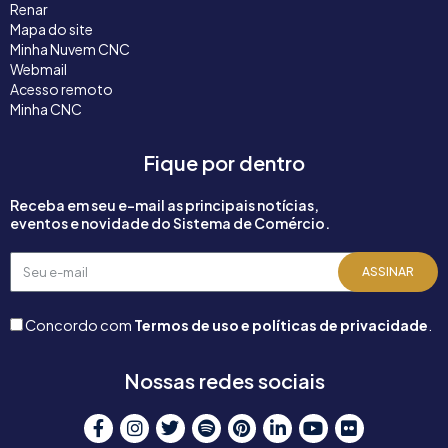
Renar
Mapa do site
Minha Nuvem CNC
Webmail
Acesso remoto
Minha CNC
Fique por dentro
Receba em seu e-mail as principais notícias,
eventos e novidade do Sistema de Comércio.
Seu
ASSINAR
e-
mail
Concordo com
Termos de uso e políticas de privacidade
.
Nossas redes sociais
F
I
T
S
P
L
Y
F
a
n
w
p
i
i
o
l