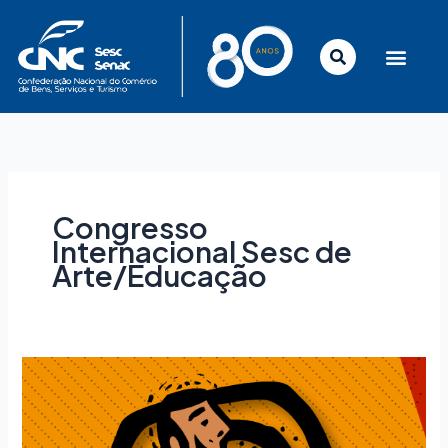
Ir
para
o
conteúdo
Congresso
Internacional Sesc de
Arte/Educação
Congresso
Internacional
Sesc
de