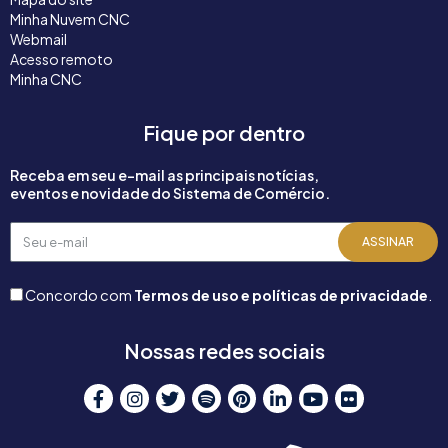
Minha Nuvem CNC
Webmail
Acesso remoto
Minha CNC
Fique por dentro
Receba em seu e-mail as principais notícias,
eventos e novidade do Sistema de Comércio.
Seu
ASSINAR
e-
mail
Concordo com
Termos de uso e políticas de privacidade
.
Nossas redes sociais
F
I
T
S
P
L
Y
F
a
n
w
p
i
i
o
l
c
s
i
o
n
n
u
i
e
t
t
t
t
k
t
c