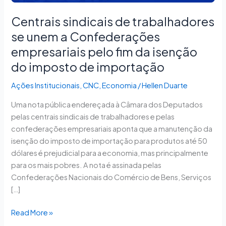
a
Centrais sindicais de trabalhadores
Confederações
empresariais
se unem a Confederações
pelo
empresariais pelo fim da isenção
fim
do imposto de importação
da
isenção
Ações Institucionais
,
CNC
,
Economia
/
Hellen Duarte
do
Uma nota pública endereçada à Câmara dos Deputados
imposto
pelas centrais sindicais de trabalhadores e pelas
de
confederações empresariais aponta que a manutenção da
importação
isenção do imposto de importação para produtos até 50
dólares é prejudicial para a economia, mas principalmente
para os mais pobres. A nota é assinada pelas
Confederações Nacionais do Comércio de Bens, Serviços
[…]
Read More »