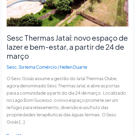
lazer
e
bem-
estar,
a
Sesc Thermas Jataí: novo espaço de
partir
lazer e bem-estar, a partir de 24 de
de
março
24
de
Sesc
,
Sistema Comércio
/
Hellen Duarte
março
O Sesc Goiás assume a gestão do Jataí Thermas Clube,
agora denominado Sesc Thermas Jataí, e abre as portas
para a comunidade a partir do dia 24 de março. Localizado
no Lago Bom Sucesso, o novo espaço promete ser um
refúgio para relaxamento, diversão e usufruto das
propriedades terapêuticas das águas termais. O Sesc
Goiás […]