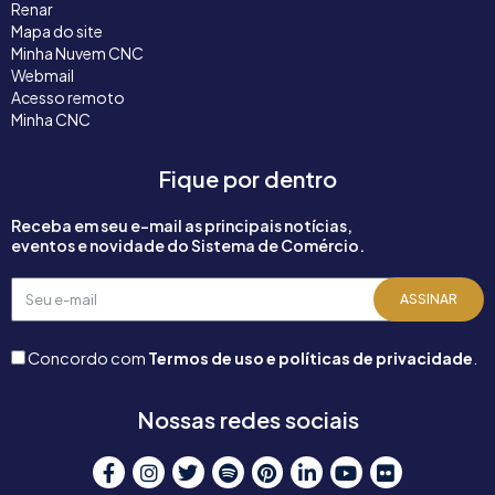
Renar
Mapa do site
Minha Nuvem CNC
Webmail
Acesso remoto
Minha CNC
Fique por dentro
Receba em seu e-mail as principais notícias,
eventos e novidade do Sistema de Comércio.
Seu
ASSINAR
e-
mail
Concordo com
Termos de uso e políticas de privacidade
.
Nossas redes sociais
F
I
T
S
P
L
Y
F
a
n
w
p
i
i
o
l