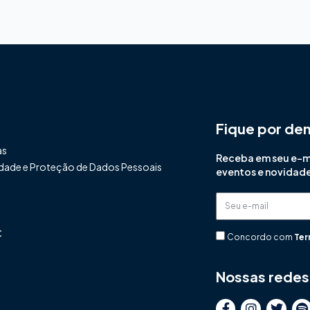
Fique por de
as
Receba em seu e-mai
cidade e Proteção de Dados Pessoais
eventos e novidad
Seu
e-
C
mail
Concordo com
Ter
Nossas redes 
F
I
T
S