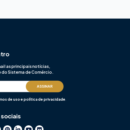
ntro
l as principais notícias,
e do Sistema de Comércio.
ASSINAR
mos de uso e política de privacidade
.
sociais
P
L
Y
F