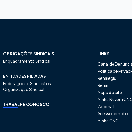
OBRIGAÇÕES SINDICAIS
LINKS
Enquadramento Sindical
Canal de Denúnci
Política de Priva
ENTIDADES FILIADAS
Renalegis
Federações e Sindicatos
Renar
Organização Sindical
Mapa do site
Minha Nuvem CN
TRABALHE CONOSCO
Webmail
Acesso remoto
Minha CNC